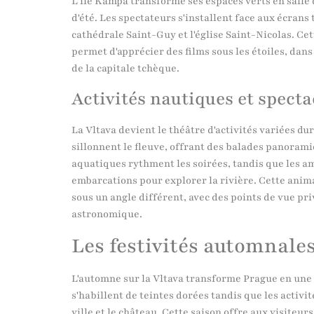
L'île Kampa transforme ses espaces verts en salle
d'été. Les spectateurs s'installent face aux écrans 
cathédrale Saint-Guy et l'église Saint-Nicolas. 
permet d'apprécier des films sous les étoiles, dan
de la capitale tchèque.
Activités nautiques et spect
La Vltava devient le théâtre d'activités variées du
sillonnent le fleuve, offrant des balades panorami
aquatiques rythment les soirées, tandis que les a
embarcations pour explorer la rivière. Cette ani
sous un angle différent, avec des points de vue priv
astronomique.
Les festivités automnales 
L'automne sur la Vltava transforme Prague en une
s'habillent de teintes dorées tandis que les activit
ville et le château. Cette saison offre aux visite