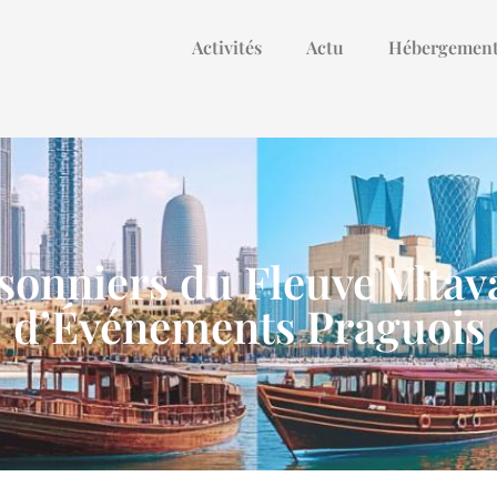
Activités
Actu
Hébergemen
isonniers du Fleuve Vltav
d’Événements Praguois