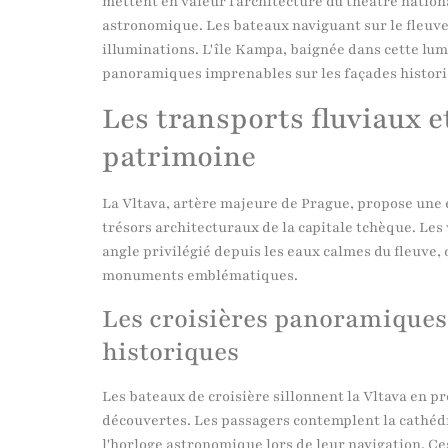
mettent en valeur l'architecture du théâtre national
astronomique. Les bateaux naviguant sur le fleuve
illuminations. L'île Kampa, baignée dans cette lu
panoramiques imprenables sur les façades histori
Les transports fluviaux e
patrimoine
La Vltava, artère majeure de Prague, propose une
trésors architecturaux de la capitale tchèque. Les
angle privilégié depuis les eaux calmes du fleuve, 
monuments emblématiques.
Les croisières panoramiques r
historiques
Les bateaux de croisière sillonnent la Vltava en p
découvertes. Les passagers contemplent la cathédr
l'horloge astronomique lors de leur navigation. C