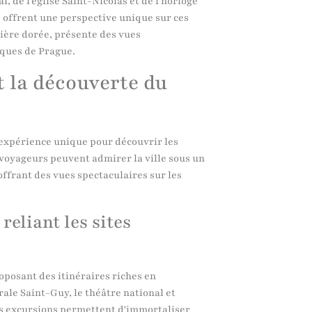
, de l'église Saint-Nicolas et de l'horloge
 offrent une perspective unique sur ces
mière dorée, présente des vues
ques de Prague.
t la découverte du
 expérience unique pour découvrir les
 voyageurs peuvent admirer la ville sous un
offrant des vues spectaculaires sur les
eliant les sites
roposant des itinéraires riches en
ale Saint-Guy, le théâtre national et
es excursions permettent d'immortaliser