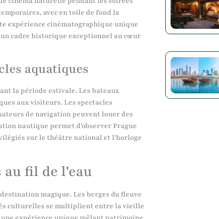
 de cinéma naturelle pendant les soirées
temporaires, avec en toile de fond la
Cette expérience cinématographique unique
s un cadre historique exceptionnel au cœur
acles aquatiques
rant la période estivale. Les bateaux
ques aux visiteurs. Les spectacles
mateurs de navigation peuvent louer des
mation nautique permet d'observer Prague
ilégiés sur le théâtre national et l'horloge
au fil de l'eau
 destination magique. Les berges du fleuve
és culturelles se multiplient entre la vieille
urs une expérience unique mêlant patrimoine